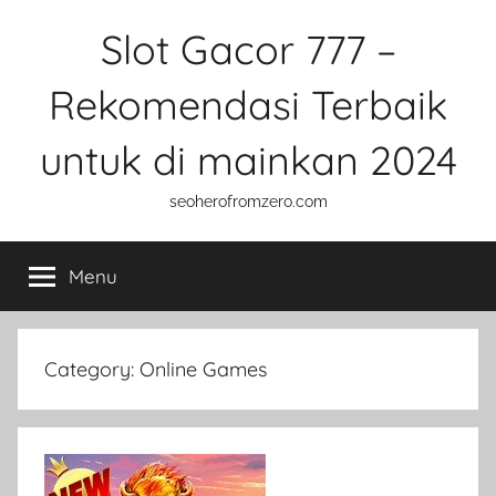
Skip
Slot Gacor 777 –
to
content
Rekomendasi Terbaik
untuk di mainkan 2024
seoherofromzero.com
Menu
Category:
Online Games